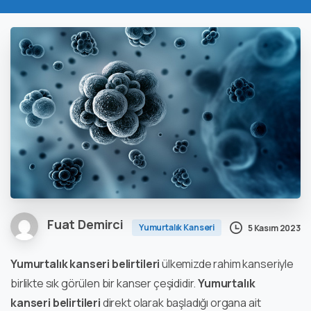
Fuat Demirci
Yumurtalık Kanseri
5 Kasım 2023
Yumurtalık kanseri belirtileri
ülkemizde rahim kanseriyle
birlikte sık görülen bir kanser çeşididir.
Yumurtalık
kanseri belirtileri
direkt olarak başladığı organa ait