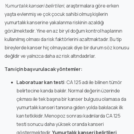
Yumurtalık kanseri belirtileri
, araştırmalara göre erken
yaşta evlenmiş ve çok çocuk sahibi olmuş kişilerin
yumurtalık kanserine yakalanma riskinin azaldığı
görülmektedir. Yine en az bir yıl doğum kontrol haplarının
kullanılmış olması da risk faktörlerini azaltmaktadır. Bu tip
bireylerde kanser hiç olmayacak diye bir durum söz konusu
değildir ve yalnızca daha az risk altındadırlar.
Tanı için başvurulacak yöntemler:
Laboratuar kan testi
: CA 125 adı ile bilinen tümör
belirtecine kanda bakılır. Normal değerin üzerinde
çıkması ile tek başına bir kanser bulgusu olamasa da
yumurtalık kanseri tanısına giden yolda bakılacak ilk
kan tetkikidir. Menopoz sonrası kadınlarda CA 125
testi sonucu daha yüksek oranda kanseri
göstermektedir.
Yumurtalık kanseri belirtileri
,