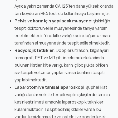
Ayrıca yakın zamanda CA 125’ten daha yüksek oranda
tanı koyduran HE4 testi de kullanılmaya başlanmıştır.
Pelvis ve karın için yapılacak muayene
: şişkinliğin
tespiti doktorun el ile muayenesinde tanıya yardım
edebilmektedir. Yine kitle varlığı kadın doğum uzmanı
tarafından el muayenesinde tespit edilebilmektedir.
Radyolojik tetkikler
: Doppler ultrason, bilgisayarlı
tomografi, PET ve MR gibi incelemelerle kadında
bulunan kistler, kitle varlığı, karın içi boşlukta biriken
sıvı tespiti ve tümör yapıları varsa bunların tespiti
yapılabilmektedir.
Laparotomi ve tanısal laparoskopi
: şüpheli kist
varlığı olanlar ve kitle tespiti yapılmış kişilerde tanının
kesinleştirilmesi amacıyla laparoskopik teknikler
kullanılmaktadır. Tespit edilmiş kitleler varsa bu
yapılar temizlenmekte ve patolojiye gönderilerek