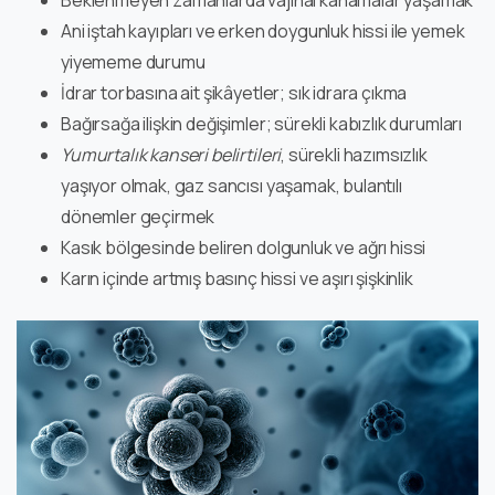
Ani iştah kayıpları ve erken doygunluk hissi ile yemek
yiyememe durumu
İdrar torbasına ait şikâyetler; sık idrara çıkma
Bağırsağa ilişkin değişimler; sürekli kabızlık durumları
Yumurtalık kanseri belirtileri
, sürekli hazımsızlık
yaşıyor olmak, gaz sancısı yaşamak, bulantılı
dönemler geçirmek
Kasık bölgesinde beliren dolgunluk ve ağrı hissi
Karın içinde artmış basınç hissi ve aşırı şişkinlik