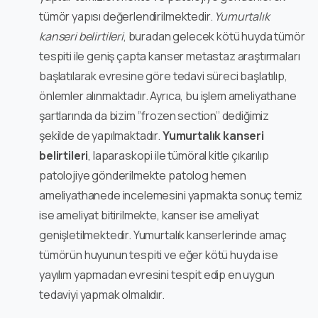
tümör yapısı değerlendirilmektedir.
Yumurtalık
kanseri belirtileri
, buradan gelecek kötü huyda tümör
tespiti ile geniş çapta kanser metastaz araştırmaları
başlatılarak evresine göre tedavi süreci başlatılıp,
önlemler alınmaktadır. Ayrıca, bu işlem ameliyathane
şartlarında da bizim ‘’frozen section’’ dediğimiz
şekilde de yapılmaktadır.
Yumurtalık kanseri
belirtileri
, laparaskopi ile tümöral kitle çıkarılıp
patolojiye gönderilmekte patolog hemen
ameliyathanede incelemesini yapmakta sonuç temiz
ise ameliyat bitirilmekte, kanser ise ameliyat
genişletilmektedir. Yumurtalık kanserlerinde amaç
tümörün huyunun tespiti ve eğer kötü huyda ise
yayılım yapmadan evresini tespit edip en uygun
tedaviyi yapmak olmalıdır.