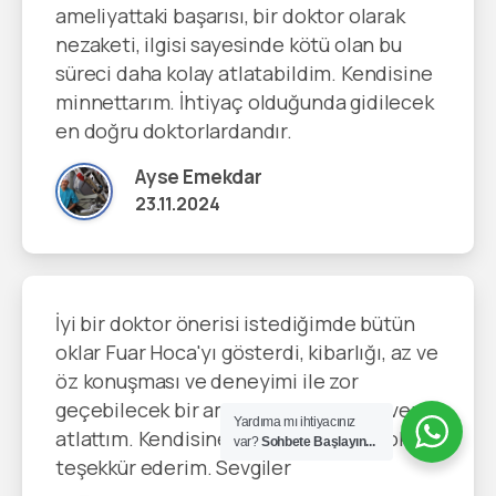
ameliyattaki başarısı, bir doktor olarak
nezaketi, ilgisi sayesinde kötü olan bu
süreci daha kolay atlatabildim. Kendisine
minnettarım. İhtiyaç olduğunda gidilecek
en doğru doktorlardandır.
Ayse Emekdar
23.11.2024
İyi bir doktor önerisi istediğimde bütün
oklar Fuar Hoca'yı gösterdi, kibarlığı, az ve
öz konuşması ve deneyimi ile zor
geçebilecek bir ameliyat sürecini güvenle
Yardıma mı ihtiyacınız
atlattım. Kendisine ve ilgili ekibine çok
var?
Sohbete Başlayın...
teşekkür ederim. Sevgiler