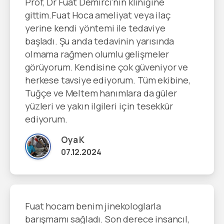
Prof, Dr Fuat Demirci'nin kliniğine
gittim.Fuat Hoca ameliyat veya ilaç
yerine kendi yöntemi ile tedaviye
başladı. Şu anda tedavinin yarısında
olmama rağmen olumlu gelişmeler
görüyorum. Kendisine çok güveniyor ve
herkese tavsiye ediyorum. Tüm ekibine,
Tuğçe ve Meltem hanımlara da güler
yüzleri ve yakın ilgileri için tesekkür
ediyorum.
Oya K
07.12.2024
Fuat hocam benim jinekologlarla
barışmamı sağladı. Son derece insancıl,