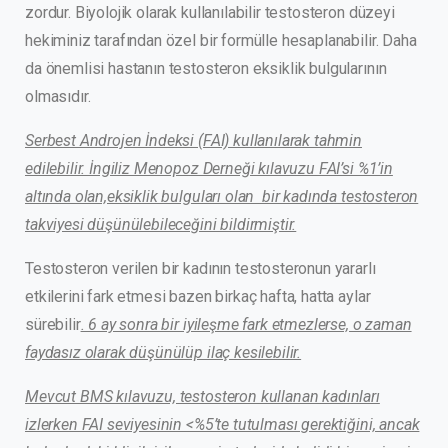
zordur. Biyolojik olarak kullanılabilir testosteron düzeyi
hekiminiz tarafından özel bir formülle hesaplanabilir. Daha
da önemlisi hastanın testosteron eksiklik bulgularının
olmasıdır.
Serbest Androjen İndeksi (FAI) kullanılarak tahmin
edilebilir. İngiliz Menopoz Derneği kılavuzu FAI’si %1’in
altında olan,eksiklik bulguları olan bir kadında testosteron
takviyesi düşünülebileceğini bildirmiştir.
Testosteron verilen bir kadının testosteronun yararlı
etkilerini fark etmesi bazen birkaç hafta, hatta aylar
sürebilir
. 6 ay sonra bir iyileşme fark etmezlerse, o zaman
faydasız olarak düşünülüp ilaç kesilebilir.
Mevcut BMS kılavuzu, testosteron kullanan kadınları
izlerken FAI seviyesinin <%5’te tutulması gerektiğini, ancak