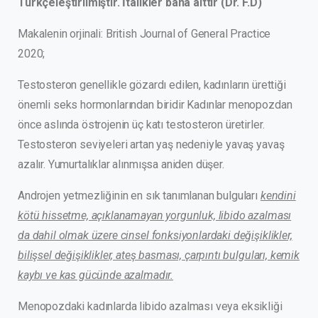
Türkçeleştirilmiştir. İtalikler bana aittir (Dr. F.D)
Makalenin orjinali: British Journal of General Practice
2020;
Testosteron genellikle gözardı edilen, kadınların ürettiği
önemli seks hormonlarından biridir Kadınlar menopozdan
önce aslında östrojenin üç katı testosteron üretirler.
Testosteron seviyeleri artan yaş nedeniyle yavaş yavaş
azalır. Yumurtalıklar alınmışsa aniden düşer.
Androjen yetmezliğinin en sık tanımlanan bulguları
kendini
kötü hissetme, açıklanamayan yorgunluk, libido azalması
da dahil olmak üzere cinsel fonksiyonlardaki değişiklikler,
bilişsel değişiklikler, ateş basması, çarpıntı bulguları, kemik
kaybı ve kas gücünde azalmadır.
Menopozdaki kadınlarda libido azalması veya eksikliği