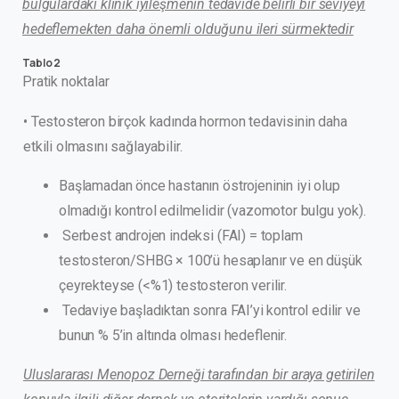
bulgulardaki klinik iyileşmenin tedavide belirli bir seviyeyi
hedeflemekten daha önemli olduğunu ileri sürmektedir
Tablo 2
Pratik noktalar
• Testosteron birçok kadında hormon tedavisinin daha
etkili olmasını sağlayabilir.
Başlamadan önce hastanın östrojeninin iyi olup
olmadığı kontrol edilmelidir (vazomotor bulgu yok).
Serbest androjen indeksi (FAI) = toplam
testosteron/SHBG × 100’ü hesaplanır ve en düşük
çeyrekteyse (<%1) testosteron verilir.
Tedaviye başladıktan sonra FAI’yi kontrol edilir ve
bunun % 5’in altında olması hedeflenir.
Uluslararası Menopoz Derneği tarafından bir araya getirilen