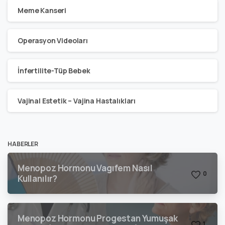
Meme Kanseri
Operasyon Videoları
İnfertilite-Tüp Bebek
Vajinal Estetik – Vajina Hastalıkları
HABERLER
Menopoz Hormonu Vagıfem Nasıl
0
Kullanılır?
Menopoz Hormonu Progestan Yumuşak
1