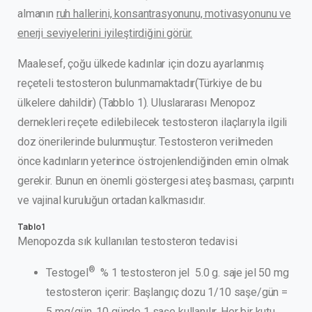
almanın
ruh hallerini, konsantrasyonunu, motivasyonunu ve
enerji seviyelerini iyileştirdiğini görür.
Maalesef, çoğu ülkede kadınlar için dozu ayarlanmış
reçeteli testosteron bulunmamaktadır(Türkiye de bu
ülkelere dahildir) (Tabblo 1). Uluslararası Menopoz
dernekleri reçete edilebilecek testosteron ilaçlarıyla ilgili
doz önerilerinde bulunmuştur. Testosteron verilmeden
önce kadınların yeterince östrojenlendiğinden emin olmak
gerekir. Bunun en önemli göstergesi ateş basması, çarpıntı
ve vajinal kuruluğun ortadan kalkmasıdır.
Tablo 1
Menopozda sık kullanılan testosteron tedavisi
®
Testogel
% 1 testosteron jel 5.0 g. saje jel 50 mg
testosteron içerir: Başlangıç dozu 1/10 saşe/gün =
5 mg/gün. 10 günde 1 saşe kullanılır. Her bir kutu