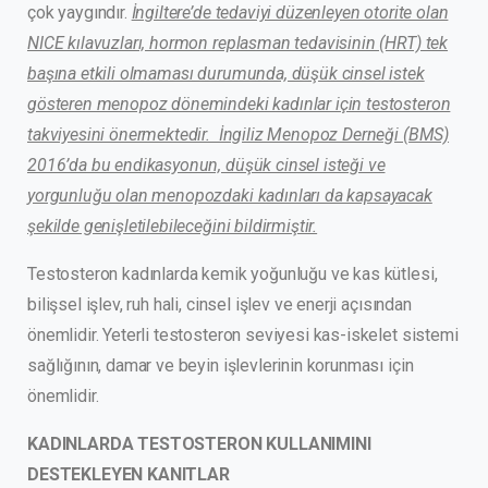
çok yaygındır.
İngiltere’de tedaviyi düzenleyen otorite olan
NICE kılavuzları, hormon replasman tedavisinin (HRT) tek
başına etkili olmaması durumunda, düşük cinsel istek
gösteren menopoz dönemindeki kadınlar için testosteron
takviyesini önermektedir. İngiliz Menopoz Derneği (BMS)
2016’da bu endikasyonun, düşük cinsel isteği ve
yorgunluğu olan menopozdaki kadınları da kapsayacak
şekilde genişletilebileceğini bildirmiştir.
Testosteron kadınlarda kemik yoğunluğu ve kas kütlesi,
bilişsel işlev, ruh hali, cinsel işlev ve enerji açısından
önemlidir. Yeterli testosteron seviyesi kas-iskelet sistemi
sağlığının, damar ve beyin işlevlerinin korunması için
önemlidir.
KADINLARDA TESTOSTERON KULLANIMINI
DESTEKLEYEN KANITLAR