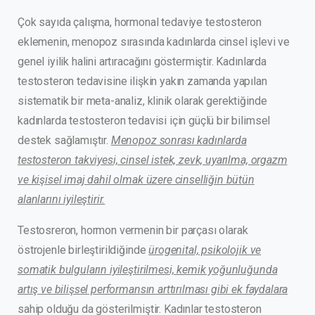
Çok sayıda çalışma, hormonal tedaviye testosteron
eklemenin, menopoz sırasında kadınlarda cinsel işlevi ve
genel iyilik halini artıracağını göstermiştir. Kadınlarda
testosteron tedavisine ilişkin yakın zamanda yapılan
sistematik bir meta-analiz, klinik olarak gerektiğinde
kadınlarda testosteron tedavisi için güçlü bir bilimsel
destek sağlamıştır.
Menopoz sonrası kadınlarda
testosteron takviyesi, cinsel istek, zevk, uyarılma, orgazm
ve kişisel imaj dahil olmak üzere cinselliğin bütün
alanlarını iyileştirir.
Testosreron, hormon vermenin bir parçası olarak
östrojenle birleştirildiğinde
ürogenital, psikolojik ve
somatik bulguların iyileştirilmesi, kemik yoğunluğunda
artış ve bilişsel performansın arttırılması gibi ek faydalara
sahip olduğu da gösterilmiştir. Kadınlar testosteron