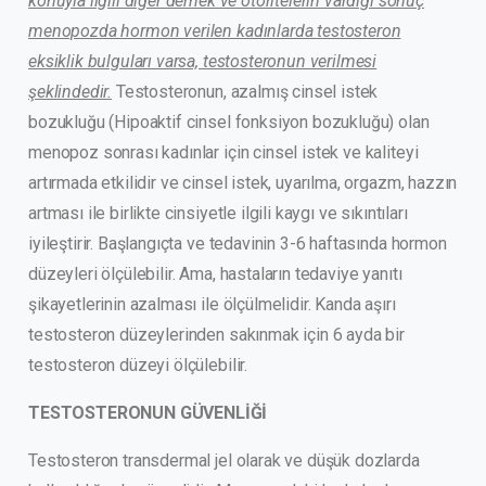
konuyla ilgili diğer dernek ve otoritelerin vardığı sonuç
menopozda hormon verilen kadınlarda testosteron
eksiklik bulguları varsa, testosteronun verilmesi
şeklindedir.
Testosteronun, azalmış cinsel istek
bozukluğu (Hipoaktif cinsel fonksiyon bozukluğu) olan
menopoz sonrası kadınlar için cinsel istek ve kaliteyi
artırmada etkilidir ve cinsel istek, uyarılma, orgazm, hazzın
artması ile birlikte cinsiyetle ilgili kaygı ve sıkıntıları
iyileştirir. Başlangıçta ve tedavinin 3-6 haftasında hormon
düzeyleri ölçülebilir. Ama, hastaların tedaviye yanıtı
şikayetlerinin azalması ile ölçülmelidir. Kanda aşırı
testosteron düzeylerinden sakınmak için 6 ayda bir
testosteron düzeyi ölçülebilir.
TESTOSTERONUN GÜVENLİĞİ
Testosteron transdermal jel olarak ve düşük dozlarda