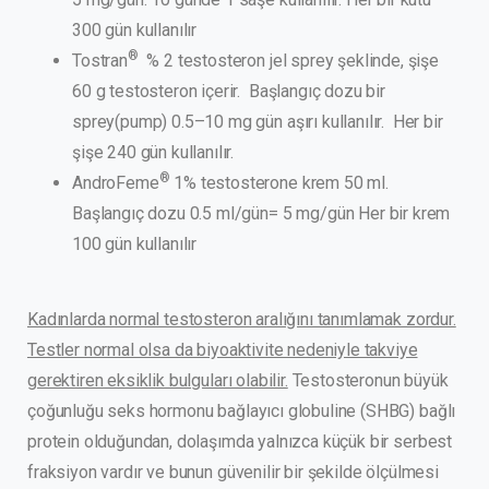
300 gün kullanılır
®
Tostran
% 2 testosteron jel sprey şeklinde, şişe
60 g testosteron içerir. Başlangıç dozu bir
sprey(pump) 0.5–10 mg gün aşırı kullanılır. Her bir
şişe 240 gün kullanılır.
®
AndroFeme
1% testosterone krem 50 ml.
Başlangıç dozu 0.5 ml/gün= 5 mg/gün Her bir krem
100 gün kullanılır
Kadınlarda normal testosteron aralığını tanımlamak zordur.
Testler normal olsa da biyoaktivite nedeniyle takviye
gerektiren eksiklik bulguları olabilir.
Testosteronun büyük
çoğunluğu seks hormonu bağlayıcı globuline (SHBG) bağlı
protein olduğundan, dolaşımda yalnızca küçük bir serbest
fraksiyon vardır ve bunun güvenilir bir şekilde ölçülmesi