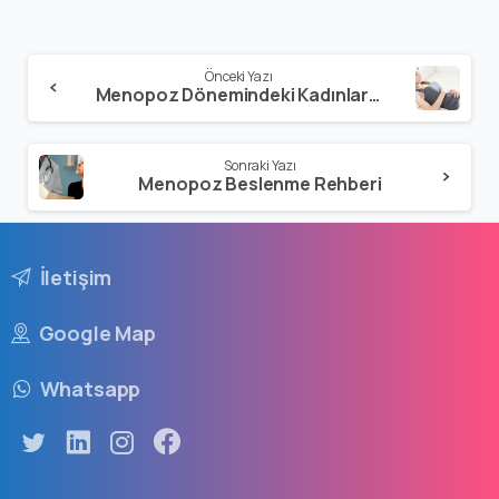
Önceki Yazı
Menopoz Dönemindeki Kadınlarda Danışmanlık: Menopoz Hormon Tedavisinin Faydaları Ve Riskleri Nasıl Ele Alınır. Fıgo (Uluslararası Jinekoloji Obsteterik Fedarasyonu) Durum Belgesi
Sonraki Yazı
Menopoz Beslenme Rehberi
İletişim
Google Map
Whatsapp