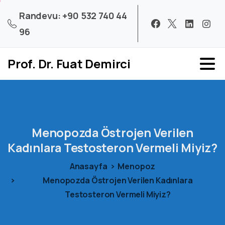
Randevu: +90 532 740 44
96
Prof. Dr. Fuat Demirci
Menopozda
Östrojen
Verilen
Kadınlara
Testosteron
Vermeli
Miyiz?
Anasayfa
Menopoz
Menopozda Östrojen Verilen Kadınlara
Testosteron Vermeli Miyiz?