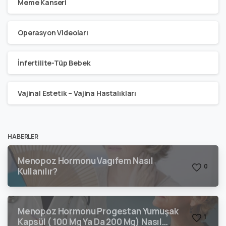
Meme Kanseri
Operasyon Videoları
İnfertilite-Tüp Bebek
Vajinal Estetik – Vajina Hastalıkları
HABERLER
Menopoz Hormonu Vagıfem Nasıl
0
Kullanılır?
Menopoz Hormonu Progestan Yumuşak
1
Kapsül ( 100 Mg Ya Da 200 Mg) Nasıl