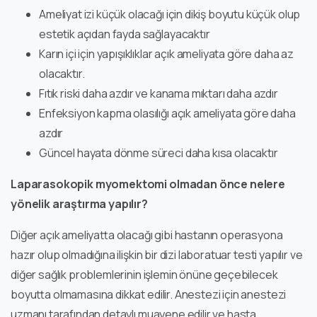
Ameliyat izi küçük olacağı için dikiş boyutu küçük olup
estetik açıdan fayda sağlayacaktır
Karın içi için yapışıklıklar açık ameliyata göre daha az
olacaktır.
Fıtık riski daha azdır ve kanama mıktarı daha azdır
Enfeksiyon kapma olasılığı açık ameliyata göre daha
azdır
Güncel hayata dönme süreci daha kısa olacaktır
Laparasokopik myomektomi olmadan önce nelere
yönelik araştırma yapılır?
Diğer açık ameliyatta olacağı gibi hastanın operasyona
hazır olup olmadığına ilişkin bir dizi laboratuar testi yapılır ve
diğer sağlık problemlerinin işlemin önüne geçebilecek
boyutta olmamasına dikkat edilir. Anestezi için anestezi
uzmanı tarafından detaylı muayene edilir ve hasta