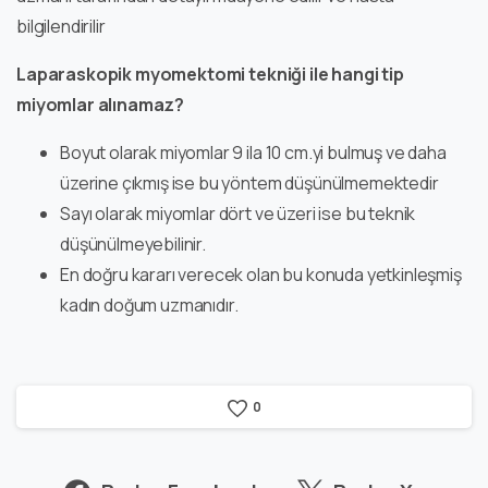
bilgilendirilir
Laparaskopik myomektomi tekniği ile hangi tip
miyomlar alınamaz?
Boyut olarak miyomlar 9 ila 10 cm.yi bulmuş ve daha
üzerine çıkmış ise bu yöntem düşünülmemektedir
Sayı olarak miyomlar dört ve üzeri ise bu teknik
düşünülmeyebilinir.
En doğru kararı verecek olan bu konuda yetkinleşmiş
kadın doğum uzmanıdır.
0