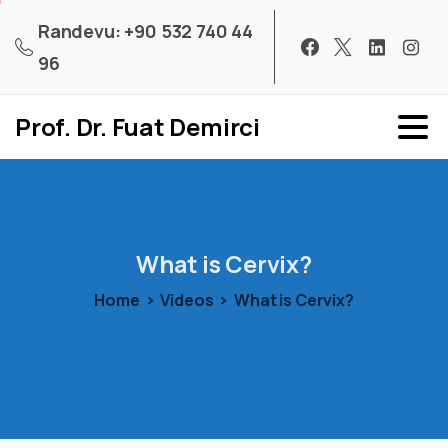
Randevu: +90 532 740 44
96
Prof. Dr. Fuat Demirci
What
is
Cervix?
Home
Videos
What is Cervix?