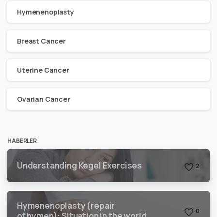
Hymenenoplasty
Breast Cancer
Uterine Cancer
Ovarian Cancer
HABERLER
Understanding Kegel Exercises
2
Hymenenoplasty (repair
0
of hymen): Situation in the world