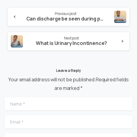
Previous post
Can discharge be seen during pregnancy?
Next post
What is Urinary Incontinence?
Leave a Reply
Your email address will not be published.Required fields
are marked *
Name
*
Email
*