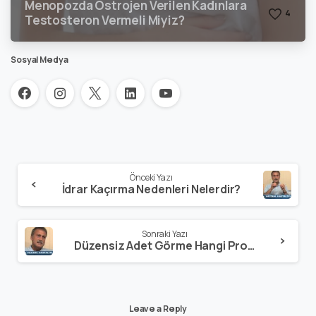
Menopozda Östrojen Verilen Kadınlara
4
Testosteron Vermeli Miyiz?
Sosyal Medya
Önceki Yazı
İdrar Kaçırma Nedenleri Nelerdir?
Sonraki Yazı
Düzensiz Adet Görme Hangi Problemlere Yol Açabilir?
Leave a Reply