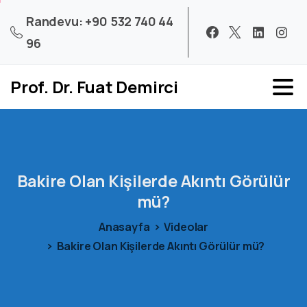
Randevu: +90 532 740 44
96
Prof. Dr. Fuat Demirci
Bakire
Olan
Kişilerde
Akıntı
Görülür
mü?
Anasayfa
Videolar
Bakire Olan Kişilerde Akıntı Görülür mü?