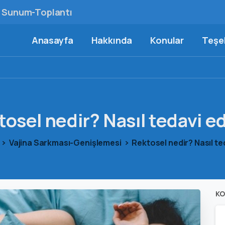
Sunum-Toplantı
Anasayfa
Hakkında
Konular
Teşek
tosel
nedir?
Nasıl
tedavi
ed
Vajina Sarkması-Genişlemesi
Rektosel nedir? Nasıl ted
KO