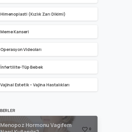
Himenoplasti (Kızlık Zarı Dikimi)
Meme Kanseri
Operasyon Videoları
İnfertilite-Tüp Bebek
Vajinal Estetik – Vajina Hastalıkları
BERLER
Menopoz Hormonu Vagıfem
0
Nasıl Kullanılır?