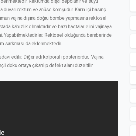
m denmektedir. Rektumda dışkı depolanır ve suyu
arka duvarı rektum ve anüse komşudur. Karın içi basınç
ektumun vajina dışına doğru bombe yapmasına rektosel
ada kabızlık olmaktadır ve bazı hastalar elini vajinaya
i. Yapabilmektedirler. Rektosel olduğunda beraberinde
him sarkması da eklenmektedir.
davi edilir. Diğer adı kolporafi posteriordur. Vajina
 doku ortaya çıkarılıp defekt alanı düzeltilir.