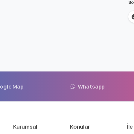
So
ogle Map
Whatsapp
Kurumsal
Konular
İle