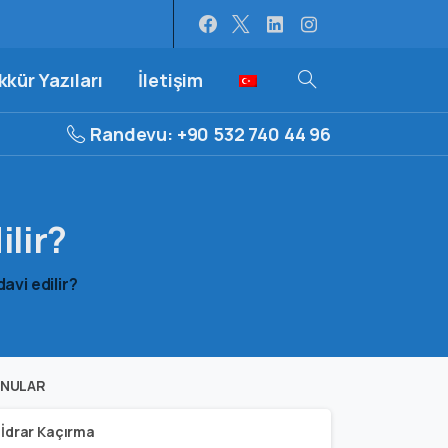
kür Yazıları
İletişim
Randevu: +90 532 740 44 96
ilir?
avi edilir?
NULAR
İdrar Kaçırma