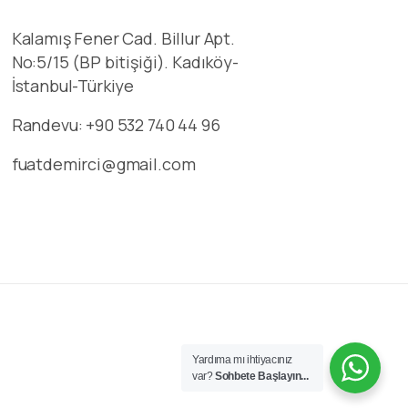
Kalamış Fener Cad. Billur Apt.
No:5/15 (BP bitişiği). Kadıköy-
İstanbul-Türkiye
Randevu: +90 532 740 44 96
fuatdemirci@gmail.com
Yardıma mı ihtiyacınız
var?
Sohbete Başlayın...