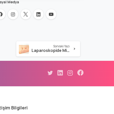
syal Medya
Sonraki Yazı
Laparoskopide Miyomlar Nasıl Dışarı Alınır ?
tişim
Bilgileri