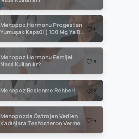
Menopoz Hormonu Progestan
1
Yumuşak Kapsül ( 100 Mg Ya Da
200 Mg) Nasıl Kullanılır?
Menopoz Hormonu Femijel
0
Nasıl Kullanılır?
Menopoz Beslenme Rehberi
2
Menopozda Östrojen Verilen
4
Kadınlara Testosteron Vermeli
Miyiz?