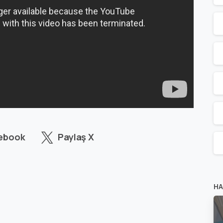
cebook
Paylaş X
HA