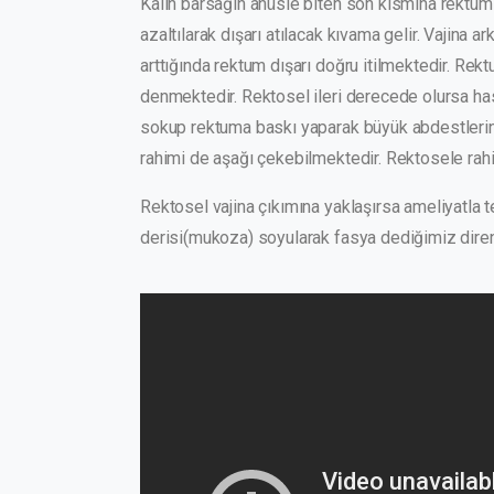
Kalın barsağın anüsle biten son kısmına rektu
azaltılarak dışarı atılacak kıvama gelir. Vajina 
arttığında rektum dışarı doğru itilmektedir. R
denmektedir. Rektosel ileri derecede olursa hast
sokup rektuma baskı yaparak büyük abdestlerin
rahimi de aşağı çekebilmektedir. Rektosele ra
Rektosel vajina çıkımına yaklaşırsa ameliyatla te
derisi(mukoza) soyularak fasya dediğimiz dirençli