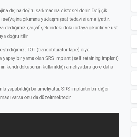
ajina dışına doğru sarkmasına sistosel denir. Değişik
 ise(Vajina çıkımına yaklaşmışsa) tedavisi ameliyattır.
ya dediğimiz çarşaf şeklindeki doku ortaya çıkarılır ve üst
a doğru itilir.
leştirdiğimiz, TOT (transobturator tape) diye
da yapay bir yama olan SRS implant (self retaining implant)
anın kendi dokusunun kullanıldığı ameliyatlara göre daha
la yapabildiği bir ameliyattır. SRS implantın bir diğer
rkması varsa onu da düzeltmektedir.