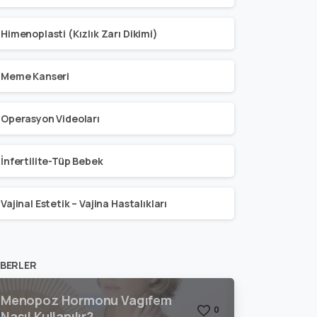
Himenoplasti (Kızlık Zarı Dikimi)
Meme Kanseri
Operasyon Videoları
İnfertilite-Tüp Bebek
Vajinal Estetik – Vajina Hastalıkları
BERLER
Menopoz Hormonu Vagıfem
0
Nasıl Kullanılır?