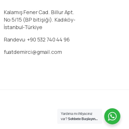
Kalamış Fener Cad. Billur Apt.
No:5/15 (BP bitişiği). Kadıköy-
İstanbul-Türkiye
Randevu: +90 532 740 44 96
fuatdemirci@gmail.com
Yardıma mı ihtiyacınız
var?
Sohbete Başlayın...