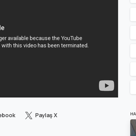
HA
cebook
Paylaş X