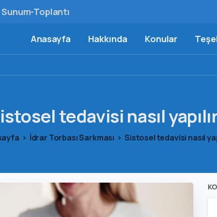
Sunum-Toplantı
Anasayfa
Hakkında
Konular
Teşek
istosel
tedavisi
nasıl
yapılı
sayfa
İdrar Torbası Sarkması
Sistosel tedavisi nasıl yap
KO