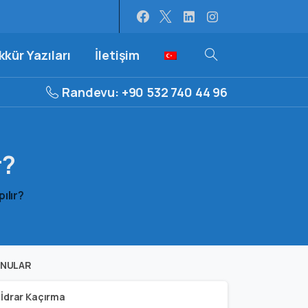
kür Yazıları
İletişim
Randevu: +90 532 740 44 96
r?
ılır?
NULAR
İdrar Kaçırma