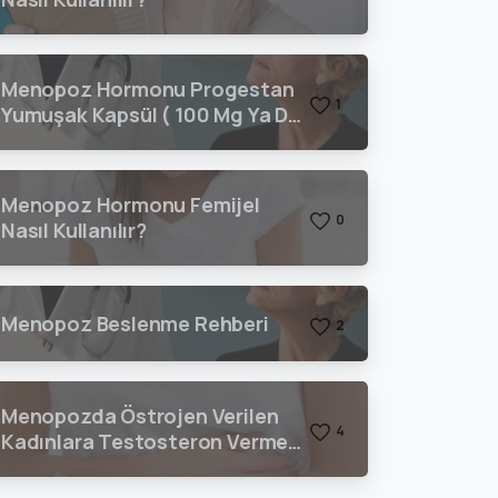
Menopoz Hormonu Progestan
1
Yumuşak Kapsül ( 100 Mg Ya Da
200 Mg) Nasıl Kullanılır?
Menopoz Hormonu Femijel
0
Nasıl Kullanılır?
Menopoz Beslenme Rehberi
2
Menopozda Östrojen Verilen
4
Kadınlara Testosteron Vermeli
Miyiz?