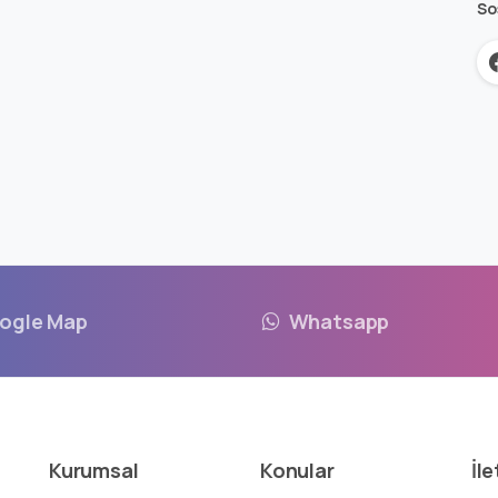
So
ogle Map
Whatsapp
Kurumsal
Konular
İle