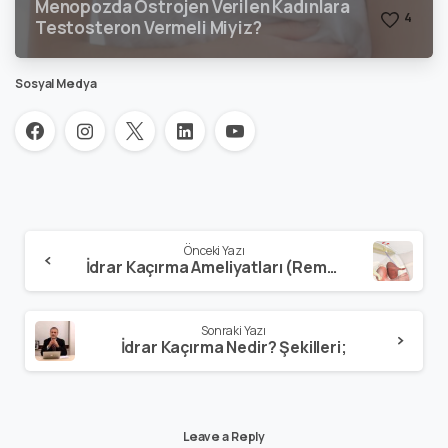
Menopozda Östrojen Verilen Kadınlara
4
Testosteron Vermeli Miyiz?
Sosyal Medya
Önceki Yazı
İdrar Kaçırma Ameliyatları (Remeex)
Sonraki Yazı
İdrar Kaçırma Nedir? Şekilleri;
Leave a Reply