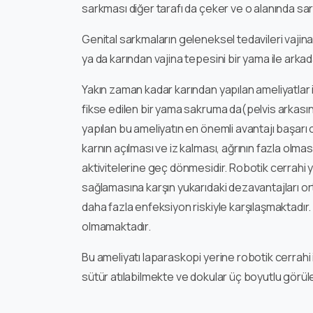
sarkması diğer tarafı da çeker ve o alanında s
Genital sarkmaların geleneksel tedavileri vajin
ya da karından vajina tepesini bir yama ile ark
Yakın zaman kadar karından yapılan ameliyatlar i
fikse edilen bir yama sakruma da(pelvis arkasını
yapılan bu ameliyatın en önemli avantajı başarı 
karnın açılması ve iz kalması, ağrının fazla olm
aktivitelerine geç dönmesidir. Robotik cerrahi ya
sağlamasına karşın yukarıdaki dezavantajları or
daha fazla enfeksiyon riskiyle karşılaşmaktadır.
olmamaktadır.
Bu ameliyatı laparaskopi yerine robotik cerrahi 
sütür atılabilmekte ve dokular üç boyutlu görül