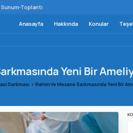
Sunum-Toplantı
Anasayfa
Hakkında
Konular
Teşek
arkmasında
Yeni
Bir
Ameliy
bası Sarkması
Rahim Ve Mesane Sarkmasında Yeni Bir Ame
KO