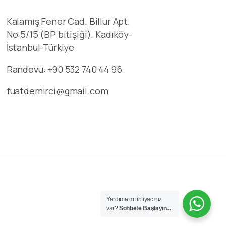
Kalamış Fener Cad. Billur Apt.
No:5/15 (BP bitişiği). Kadıköy-
İstanbul-Türkiye
Randevu: +90 532 740 44 96
fuatdemirci@gmail.com
Yardıma mı ihtiyacınız
var?
Sohbete Başlayın...