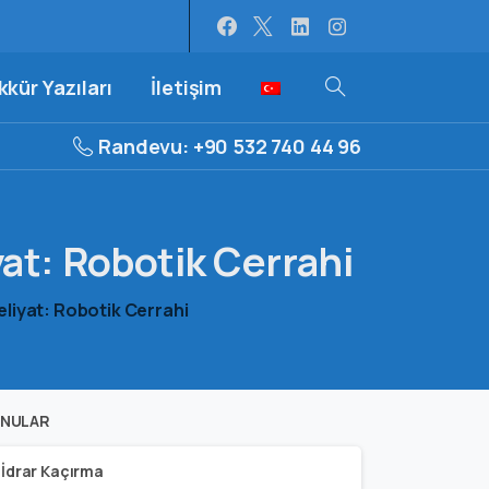
kür Yazıları
İletişim
Randevu: +90 532 740 44 96
at:
Robotik
Cerrahi
liyat: Robotik Cerrahi
NULAR
İdrar Kaçırma