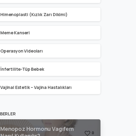
Himenoplasti (Kızlık Zarı Dikimi)
Meme Kanseri
Operasyon Videoları
İnfertilite-Tüp Bebek
Vajinal Estetik – Vajina Hastalıkları
BERLER
Menopoz Hormonu Vagıfem
0
Nasıl Kullanılır?