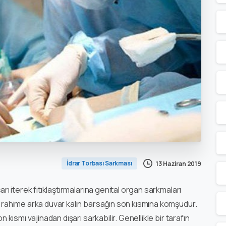
İdrar Torbası Sarkması
13 Haziran 2019
arı iterek fıtıklaştırmalarına genital organ sarkmaları
si rahime arka duvar kalın barsağın son kısmına komşudur.
n kısmı vajinadan dışarı sarkabilir. Genellikle bir tarafın