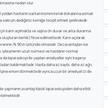
arkmasına neden olur.
al yoldan hastanın sarkan kısmını kendi dokularına asmak
ada sakrum dediğimiz kemiğe tespit etmek şeklindedir.
çin karın açılmakta ve vajina ön duvar ve arka duvarına
 oluşturan kemik) fikse edilmektedir. Karın açılarak
oranının % 90’ın üstünde olmasıdır. Dezavantajları ise
ası, iyileşmenin uzun sürmesi ve hastanın normal
 da laparaskopi ile yapılan amaliyatlar aynı başarıyı
tadan kaldırmaktadır. Hasta daha az kaybı, daha az ağrı,
 İşine erken dönmektedir ayrıca uzun bir ameliyat izi de
ile yapmanın avantajı klasik laparaskopiden daha etkili
ebilmektedir.