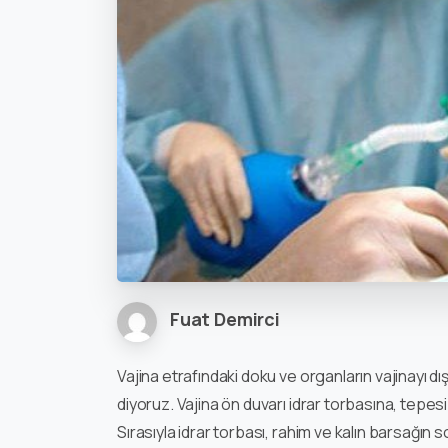
Fuat Demirci
Vajina etrafındaki doku ve organların vajinayı dış
diyoruz. Vajina ön duvarı idrar torbasına, tepe
Sırasıyla idrar torbası, rahim ve kalın barsağın so