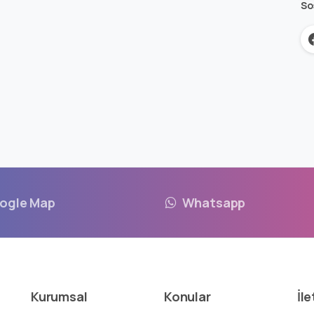
So
ogle Map
Whatsapp
Kurumsal
Konular
İle