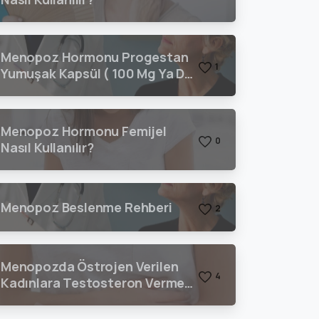
Menopoz Hormonu Progestan
1
Yumuşak Kapsül ( 100 Mg Ya Da
200 Mg) Nasıl Kullanılır?
Menopoz Hormonu Femijel
0
Nasıl Kullanılır?
Menopoz Beslenme Rehberi
2
Menopozda Östrojen Verilen
4
Kadınlara Testosteron Vermeli
Miyiz?