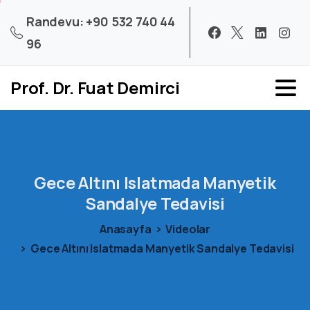
Randevu: +90 532 740 44
96
Prof. Dr. Fuat Demirci
Gece
Altını
Islatmada
Manyetik
Sandalye
Tedavisi
Anasayfa
Videolar
Gece Altını Islatmada Manyetik Sandalye Tedavisi