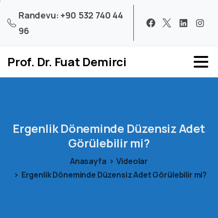
Randevu: +90 532 740 44
96
Prof. Dr. Fuat Demirci
Ergenlik
Döneminde
Düzensiz
Adet
Görülebilir
mi?
Anasayfa
Videolar
Ergenlik Döneminde Düzensiz Adet Görülebilir mi?