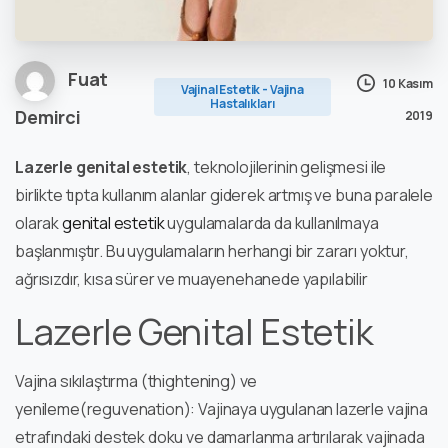
Fuat
10 Kasım
Vajinal Estetik - Vajina
Hastalıkları
Demirci
2019
Lazerle genital estetik
, teknolojilerinin gelişmesi ile
birlikte tıpta kullanım alanlar giderek artmış ve buna paralele
olarak
genital estetik
uygulamalarda da kullanılmaya
başlanmıştır. Bu uygulamaların herhangi bir zararı yoktur,
ağrısızdır, kısa sürer ve muayenehanede yapılabilir
Lazerle Genital Estetik
Vajina sıkılaştırma (thightening) ve
yenileme(reguvenation): Vajinaya uygulanan lazerle vajina
etrafındaki destek doku ve damarlanma artırılarak vajinada