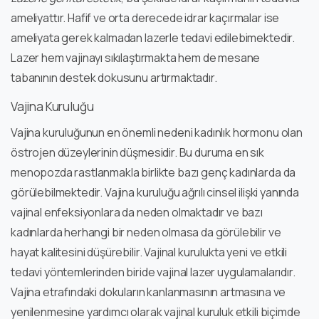
ameliyattır. Hafif ve orta derecede idrar kaçırmalar ise
ameliyata gerek kalmadan lazerle tedavi edilebimektedir.
Lazer hem vajinayı sıkılaştırmakta hem de mesane
tabanının destek dokusunu artırmaktadır.
Vajina Kuruluğu
Vajina kuruluğunun en önemli nedeni kadınlık hormonu olan
östrojen düzeylerinin düşmesidir. Bu duruma en sık
menopozda rastlanmakla birlikte bazı genç kadınlarda da
görülebilmektedir. Vajina kuruluğu ağrılı cinsel ilişki yanında
vajinal enfeksiyonlara da neden olmaktadır ve bazı
kadınlarda herhangi bir neden olmasa da görülebilir ve
hayat kalitesini düşürebilir. Vajinal kurulukta yeni ve etkili
tedavi yöntemlerinden biride vajinal lazer uygulamalarıdır.
Vajina etrafındaki dokuların kanlanmasının artmasına ve
yenilenmesine yardımcı olarak vajinal kuruluk etkili biçimde