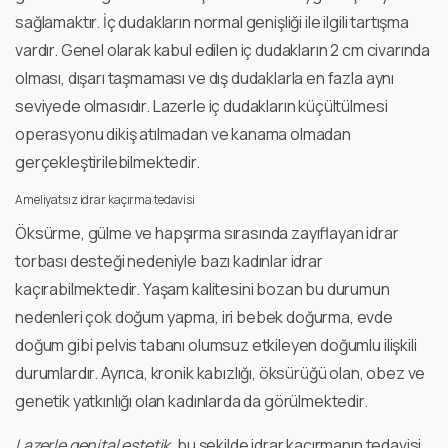
sağlamaktır. İç dudakların normal genişliği ile ilgili tartışma
vardır. Genel olarak kabul edilen iç dudakların 2 cm civarında
olması, dışarı taşmaması ve dış dudaklarla en fazla aynı
seviyede olmasıdır. Lazerle iç dudakların küçültülmesi
operasyonu dikiş atılmadan ve kanama olmadan
gerçekleştirilebilmektedir.
Ameliyatsız idrar kaçırma tedavisi
Öksürme, gülme ve hapşırma sırasında zayıflayan idrar
torbası desteği nedeniyle bazı kadınlar idrar
kaçırabilmektedir. Yaşam kalitesini bozan bu durumun
nedenleri çok doğum yapma, iri bebek doğurma, evde
doğum gibi pelvis tabanı olumsuz etkileyen doğumlu ilişkili
durumlardır. Ayrıca, kronik kabızlığı, öksürüğü olan, obez ve
genetik yatkınlığı olan kadınlarda da görülmektedir.
Lazerle genital estetik
, bu şekilde idrar kaçırmanın tedavisi