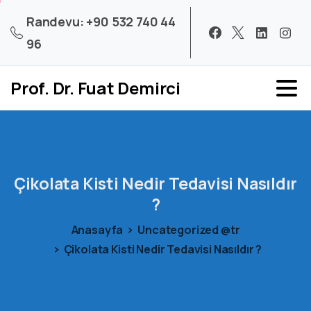
Randevu: +90 532 740 44
96
Prof. Dr. Fuat Demirci
Çikolata
Kisti
Nedir
Tedavisi
Nasıldır
?
Anasayfa
Uncategorized @tr
Çikolata Kisti Nedir Tedavisi Nasıldır ?