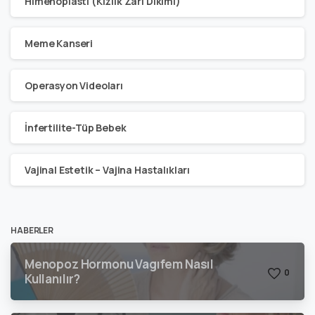
Himenoplasti (Kızlık Zarı Dikimi)
Meme Kanseri
Operasyon Videoları
İnfertilite-Tüp Bebek
Vajinal Estetik – Vajina Hastalıkları
HABERLER
Menopoz Hormonu Vagıfem Nasıl
0
Kullanılır?