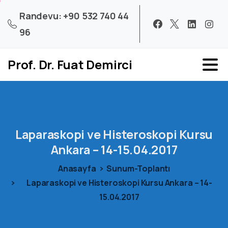
Randevu: +90 532 740 44
96
Prof. Dr. Fuat Demirci
Laparaskopi
ve
Histeroskopi
Kursu
Ankara
–
14-15.04.2017
Anasayfa
Sunum-Toplantı
Laparaskopi ve Histeroskopi Kursu Ankara – 14-
15.04.2017