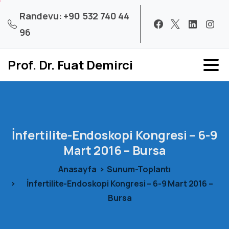
Randevu: +90 532 740 44
96
Prof. Dr. Fuat Demirci
İnfertilite-Endoskopi
Kongresi
–
6-9
Mart
2016
–
Bursa
Anasayfa
Sunum-Toplantı
İnfertilite-Endoskopi Kongresi – 6-9 Mart 2016 –
Bursa