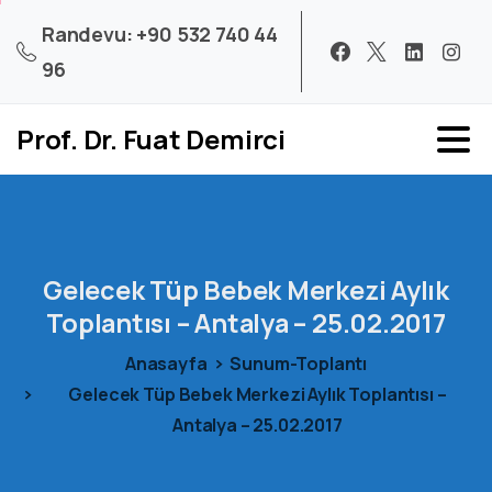
Randevu: +90 532 740 44
96
Prof. Dr. Fuat Demirci
Gelecek
Tüp
Bebek
Merkezi
Aylık
Toplantısı
–
Antalya
–
25.02.2017
Anasayfa
Sunum-Toplantı
Gelecek Tüp Bebek Merkezi Aylık Toplantısı –
Antalya – 25.02.2017