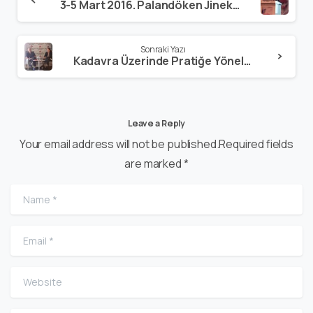
3-5 Mart 2016. Palandöken Jinekoloji Kongresi – Erzurum
Sonraki Yazı
Kadavra Üzerinde Pratiğe Yönelik İnvaziv Cerrahi Kursu – Koç Üniversitesi
Leave a Reply
Your email address will not be published.Required fields
are marked *
Name
*
Email
*
Website