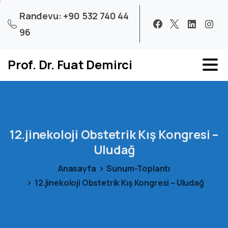
Randevu: +90 532 740 44
96
Prof. Dr. Fuat Demirci
12.jinekoloji
Obstetrik
Kış
Kongresi
–
Uludağ
Anasayfa
Sunum-Toplantı
12.jinekoloji Obstetrik Kış Kongresi – Uludağ