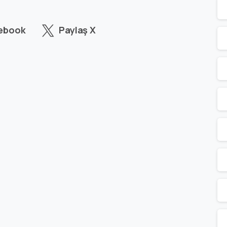
cebook
Paylaş X