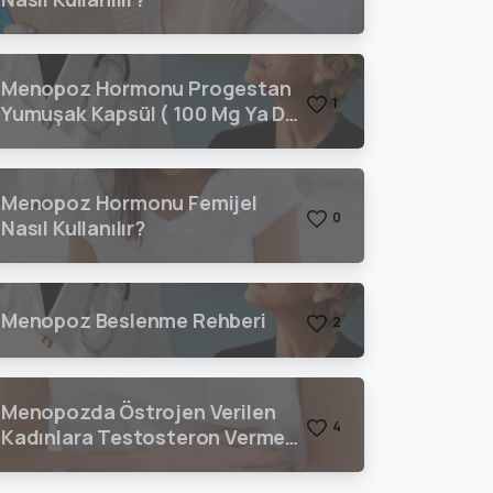
Menopoz Hormonu Progestan
1
Yumuşak Kapsül ( 100 Mg Ya Da
200 Mg) Nasıl Kullanılır?
Menopoz Hormonu Femijel
0
Nasıl Kullanılır?
Menopoz Beslenme Rehberi
2
Menopozda Östrojen Verilen
4
Kadınlara Testosteron Vermeli
Miyiz?