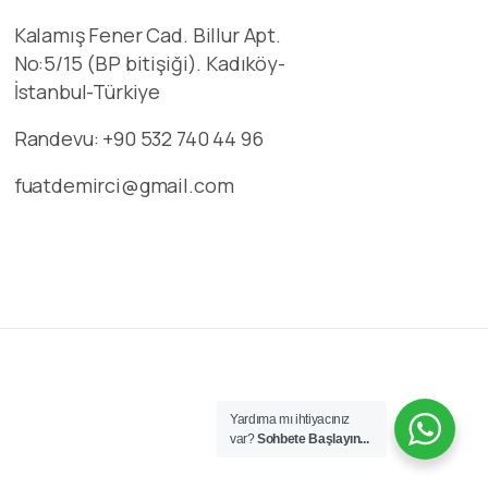
Kalamış Fener Cad. Billur Apt.
No:5/15 (BP bitişiği). Kadıköy-
İstanbul-Türkiye
Randevu: +90 532 740 44 96
fuatdemirci@gmail.com
Yardıma mı ihtiyacınız
var?
Sohbete Başlayın...