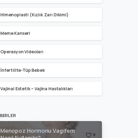
Himenoplasti (Kızlık Zarı Dikimi)
Meme Kanseri
Operasyon Videoları
İnfertilite-Tüp Bebek
Vajinal Estetik – Vajina Hastalıkları
BERLER
Menopoz Hormonu Vagıfem
0
Nasıl Kullanılır?