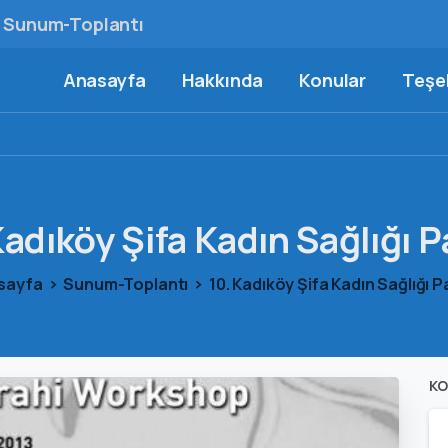
Sunum-Toplantı
Anasayfa
Hakkında
Konular
Teşek
Kadıköy
Şifa
Kadın
Sağlığı
P
sayfa
Sunum-Toplantı
10. Kadıköy Şifa Kadın Sağlığı P
KO