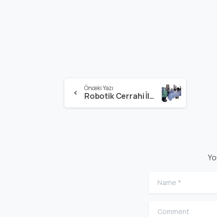
Önceki Yazı
Robotik Cerrahi İle Tüplerin Açılması
Yo
Name
*
Comment