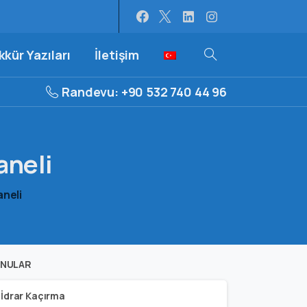
kür Yazıları
İletişim
Randevu: +90 532 740 44 96
aneli
aneli
NULAR
İdrar Kaçırma