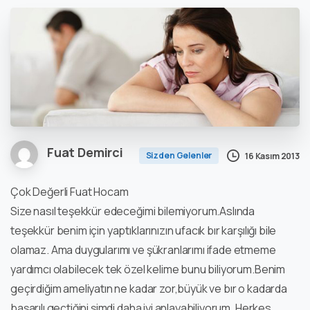
Fuat Demirci
Sizden Gelenler
16 Kasım 2013
Çok Değerli Fuat Hocam
Size nasıl teşekkür edeceğimi bilemiyorum.Aslında
teşekkür benim için yaptıklarınızın ufacık bır karşılığı bile
olamaz. Ama duygularımı ve şükranlarımı ifade etmeme
yardımcı olabilecek tek özel kelime bunu biliyorum.Benim
geçirdiğim ameliyatın ne kadar zor,büyük ve bır o kadarda
başarılı geçtiğini şimdi daha iyi anlayabiliyorum. Herkes