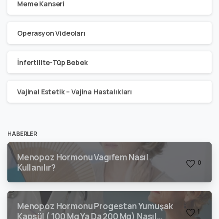
Meme Kanseri
Operasyon Videoları
İnfertilite-Tüp Bebek
Vajinal Estetik – Vajina Hastalıkları
HABERLER
Menopoz Hormonu Vagıfem Nasıl
0
Kullanılır?
Menopoz Hormonu Progestan Yumuşak
1
Kapsül ( 100 Mg Ya Da 200 Mg) Nasıl