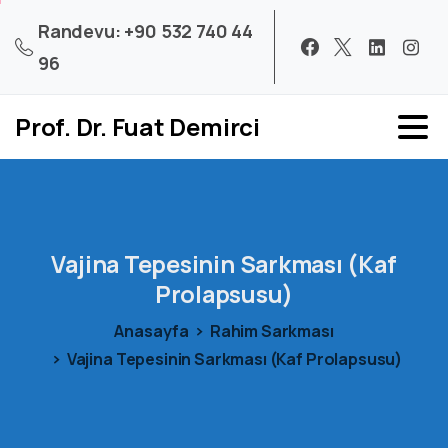
Randevu: +90 532 740 44
96
Prof. Dr. Fuat Demirci
Vajina
Tepesinin
Sarkması
(Kaf
Prolapsusu)
Anasayfa
Rahim Sarkması
Vajina Tepesinin Sarkması (Kaf Prolapsusu)