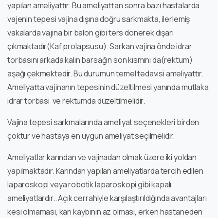
yapılan ameliyattır. Bu ameliyattan sonra bazı hastalarda
vajenin tepesi vajina dışına doğru sarkmakta, ilerlemiş
vakalarda vajina bir balon gibi ters dönerek dışarı
çıkmaktadır(Kaf prolapsusu). Sarkan vajina önde idrar
torbasını arkada kalın barsağın son kısmını da(rektum)
aşağı çekmektedir. Bu durumun temel tedavisi ameliyattır.
Ameliyatta vajinanın tepesinin düzeltilmesi yanında mutlaka
idrar torbası ve rektumda düzeltilmelidir.
Vajina tepesi sarkmalarında ameliyat seçenekleri birden
çoktur ve hastaya en uygun ameliyat seçilmelidir.
Ameliyatlar karından ve vajinadan olmak üzere iki yoldan
yapılmaktadır. Karından yapılan ameliyatlarda tercih edilen
laparoskopi veya robotik laparoskopi gibi kapalı
ameliyatlardır.. Açık cerrahiyle karşılaştırıldığında avantajları
kesi olmaması, kan kaybının az olması, erken hastaneden