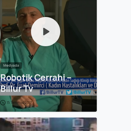
Medyada
Robotik Cerrahi –
Billur Tv
15 Temmuz 2017
0