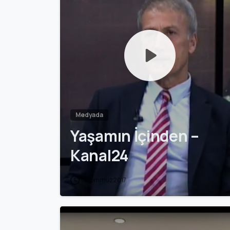
Medyada
Yaşamın İçinden –
Kanal24
15 Temmuz 2017
0