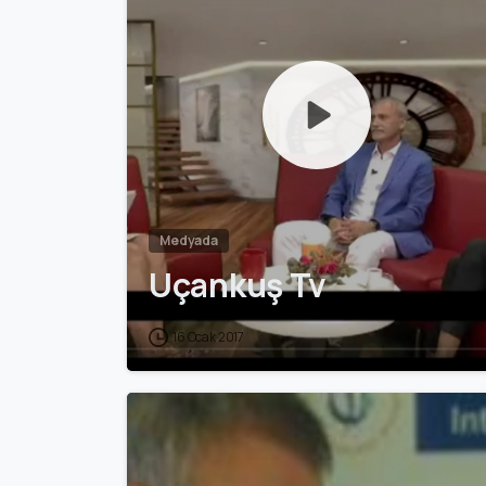
Medyada
Uçankuş Tv
16 Ocak 2017
0