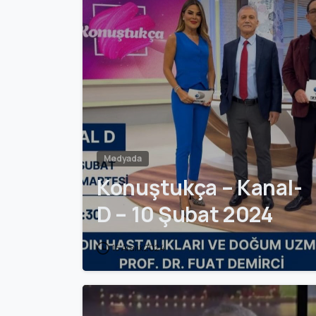
Medyada
Konuştukça – Kanal-
D – 10 Şubat 2024
15 Aralık 2024
0