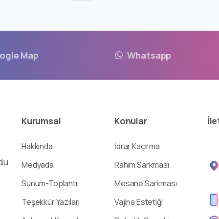
ogle Map
Whatsapp
Kurumsal
Konular
İle
Hakkında
İdrar Kaçırma
du
Medyada
Rahim Sarkması
,
Sunum-Toplantı
Mesane Sarkması
Teşekkür Yazıları
Vajina Estetiği