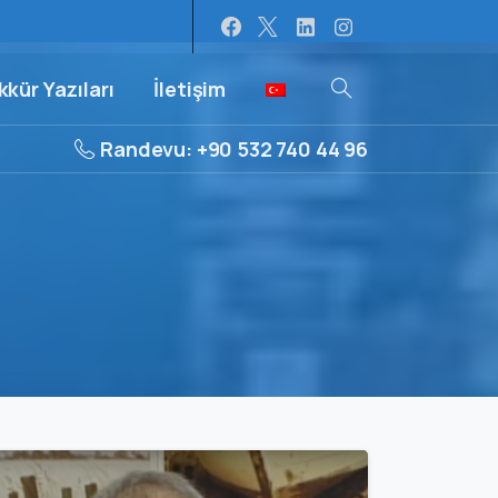
kür Yazıları
İletişim
Randevu: +90 532 740 44 96
0